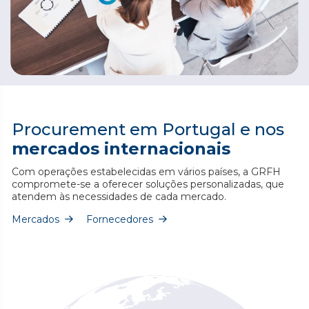
Procurement em Portugal e nos
mercados internacionais
EFICIÊNCIA E QUALIDADE
Os valores que nos
guiam
Com operações estabelecidas em vários países, a GRFH
compromete-se a oferecer soluções personalizadas, que
Empenhados em garantir que os nossos clientes recebem
atendem às necessidades de cada mercado.
as melhores soluções, sempre ao mais alto nível de
profissionalismo e competitividade
Mercados
Fornecedores
Eficiência
Segurança