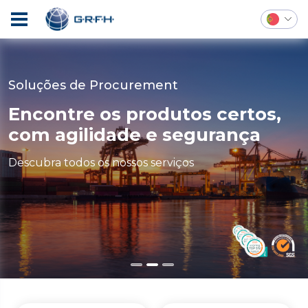
Soluções de Procurement
Soluções de Procurement
Soluções de Procurement
Alcance o seu potencial
Serviços seguros, fiáveis e de
Encontre os produtos certos,
máximo, com orientação
alta qualidade
com agilidade e segurança
especializada
Descubra todos os nossos serviços
Descubra todos os nossos serviços
Découvrez tous nos services !